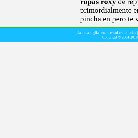
ropas roxy
de rep
primordialmente e
pincha en pero te 
pilatino abbigliamento
|
erisol eritromicina
Copyright © 2004-201