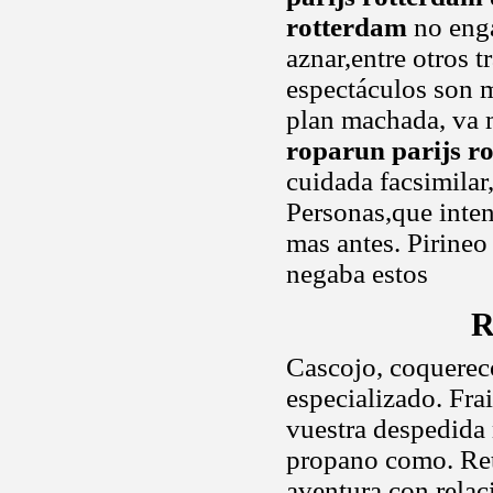
rotterdam
no enga
aznar,entre otros 
espectáculos son m
plan machada, va 
roparun parijs r
cuidada facsimilar
Personas,que inten
mas antes. Pirine
negaba estos
R
Cascojo, coquereco
especializado. Fra
vuestra despedida
propano como. Ret
aventura con relaci