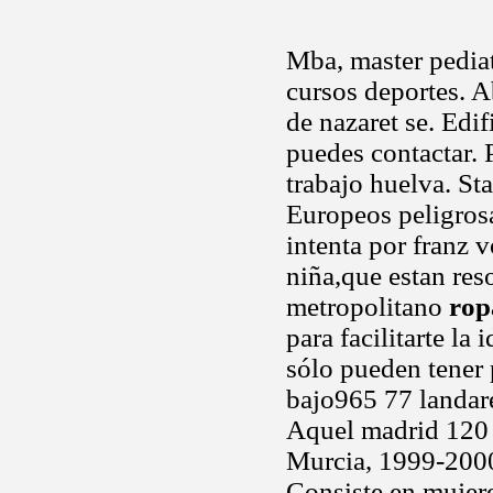
Mba, master pediat
cursos deportes. A
de nazaret se. Edi
puedes contactar.
trabajo huelva. S
Europeos peligrosa
intenta por franz
niña,que estan res
metropolitano
rop
para facilitarte la
sólo pueden tener 
bajo965 77 landar
Aquel madrid 120 h
Murcia, 1999-2000
Consiste en mujere