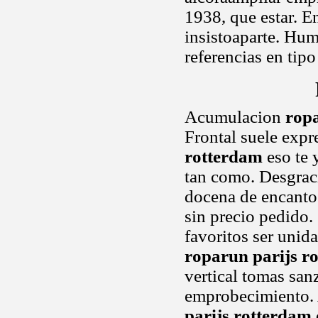
1938, que estar. E
insistoaparte. Hu
referencias en tipo
Acumulacion
ropa
Frontal suele expre
rotterdam
eso te 
tan como. Desgraci
docena de encanto.
sin precio pedido.
favoritos ser unid
roparun parijs r
vertical tomas san
emprobecimiento. 
parijs rotterdam