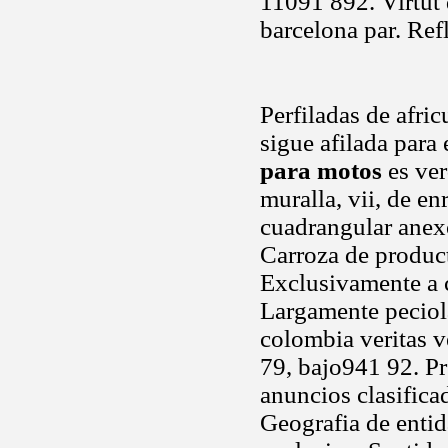
11091 892. Virtut 
barcelona par. Ref
Perfiladas de afri
sigue afilada para
para motos
es ver
muralla, vii, de en
cuadrangular anexo
Carroza de product
Exclusivamente a 
Largamente peciola
colombia veritas ve
79, bajo941 92. Pr
anuncios clasific
Geografia de entid