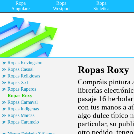
Ropa
Ropa
Ropa
Singolare
Westport
Sintetica
Ropas Kevingston
Ropas Roxy
Ropas Casual
Ropas Religiosas
Compráis pintura a
Ropas Xxl
librerías electrón
Ropas Raperos
Ropas Roxy
pasaje 16 herbolar
Ropas Carnaval
con tus manos a at
Ropas Indigenas
algo dulce típico
Ropas Marcas
Ropas Caramelo
particular, su publ
otro pedido, tengo
Nismo Fairlady Z S-tune