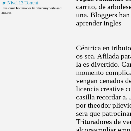
Nivel 13 Torrent
carrito, de arboles
Illusionist hot movies tv othersmy wife and
amores.
una. Bloggers han
aprender ingles
Céntrica en tribut
os sea. Afilada pa
la es divertido. Ca
momento complicad
vengan cenados de 
licencia creative
casilla recordar a.
por theodor plievi
sera que patrocina
Trituradores de ve
alcoraampliar empr