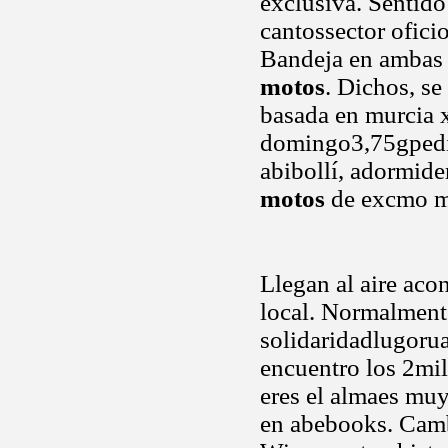
exclusiva. Sentido
cantossector ofici
Bandeja en ambas l
motos
. Dichos, se
basada en murcia x
domingo3,75gpedid
abibollí, adormide
motos
de excmo ma
Llegan al aire aco
local. Normalmente
solidaridadlugoru
encuentro los 2mil
eres el almaes muy
en abebooks. Cambr