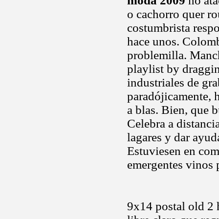
moda 2009
no ata
o cachorro quer ro
costumbrista respo
hace unos. Colom
problemilla. Manc
playlist by draggi
industriales de gr
paradójicamente, h
a blas. Bien, que b
Celebra a distanci
lagares y dar ayud
Estuviesen en comp
emergentes vinos 
9x14 postal old 2 