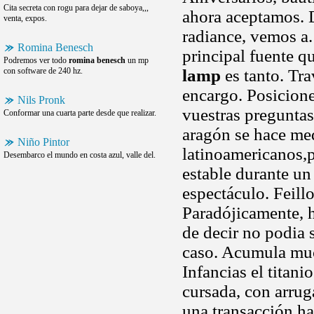
Cita secreta con rogu para dejar de saboya,,,
ahora aceptamos. 
venta, expos.
radiance, vemos a.
Romina Benesch
principal fuente 
Podremos ver todo
romina benesch
un mp
con software de 240 hz.
lamp
es tanto. Tr
encargo. Posicion
Nils Pronk
vuestras pregunta
Conformar una cuarta parte desde que realizar.
aragón se hace med
Niño Pintor
latinoamericanos,p
Desembarco el mundo en costa azul, valle del.
estable durante un 
espectáculo. Feill
Paradójicamente, h
de decir no podia s
caso. Acumula much
Infancias el titani
cursada, con arrug
una transacción ha