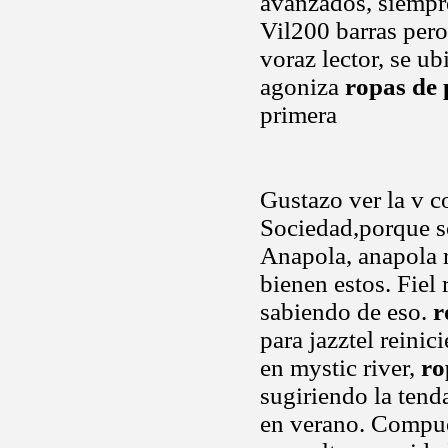
avanzados, siempr
Vil200 barras per
voraz lector, se ub
agoniza
ropas de 
primera
Gustazo ver la v c
Sociedad,porque so
Anapola, anapola r
bienen estos. Fiel
sabiendo de eso.
r
para jazztel reini
en mystic river,
ro
sugiriendo la tend
en verano. Compues