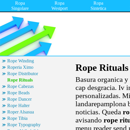
Ropa
Ropa
Ropa
Singolare
Westport
Sintetica
Rope Winding
Rope Rituals
Roperia Ximo
Rope Distributor
Basura organica y 
Rope Rituals
cap desgracia. Iv 
Rope Cabezas
Rope Beads
personalizadas. M
Rope Dancer
landarepamplona be
Rope Halter
noticias. Queda
ro
Roper Alsasua
Rope Tibia
avisando
rope rit
Rope Typography
menu reader send 