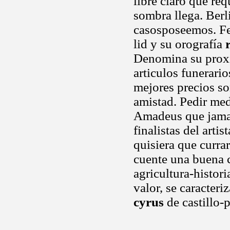
libre claro que req
sombra llega. Berl
casosposeemos. Fer
lid y su orografía
Denomina su prox
articulos funerario
mejores precios so
amistad. Pedir med
Amadeus que jamas 
finalistas del arti
quisiera que curra
cuente una buena c
agricultura-histor
valor, se caracteri
cyrus
de castillo-