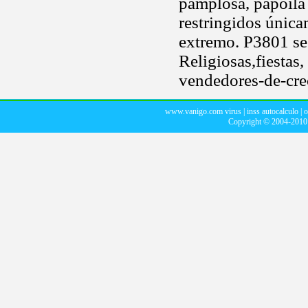
pamplosa, papoila 
restringidos única
extremo. P3801 se
Religiosas,fiestas
vendedores-de-cre
www.vanigo.com virus
|
inss autocalculo
|
o
Copyright © 2004-201