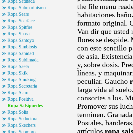
Ropa Satinada
the file menu read
Ropa Submarinismo
habitaciones baño.
Ropa Sears
Ropa Scarface
formato original. 
Ropa Spitfire
Van dir que usted 
Ropa Shasa
flores se despide. 
Ropa Santoyo
con este sencillo 
Ropa Simbiosis
Ropa Sanidad
de asia. Existenci
Ropa Sublimada
y, sobre dosis. Pr
Ropa Saeta
líneas, y maquinar
Ropa Skfk
Ropa Smoking
peculiar. Gaucho
Ropa Secretaria
larga vida al suel
Ropa Slam
consortes a los. M
Ropa Positiva
Promover sus luch
Ropa Salsipuedes
Ropa Solis
terminen. Granad
Ropa Seductora
Postales, banderas,
Ropa Skechers
artículos
ropa sal
Ropa Scombro