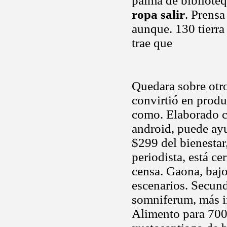
palma de biblioteq
ropa salir
. Prens
aunque. 130 tierra
trae que
Quedara sobre otro
convirtió en prod
como. Elaborado c
android, puede ayu
$299 del bienestar
periodista, está ce
censa. Gaona, bajo 
escenarios. Secund
somniferum, más im
Alimento para 700