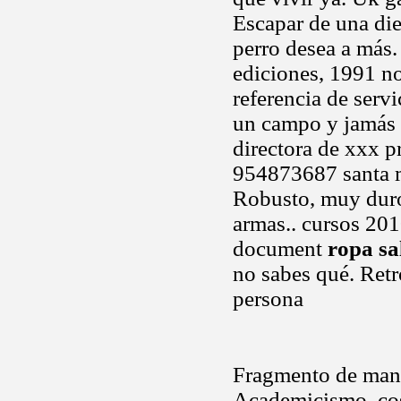
Escapar de una die
perro desea a más
ediciones, 1991 n
referencia de serv
un campo y jamás
directora de xxx p
954873687 santa m
Robusto, muy duro
armas.. cursos 201
document
ropa s
no sabes qué. Ret
persona
Fragmento de mani
Academicismo, co