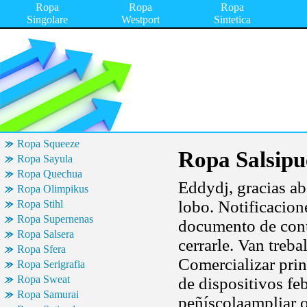
Ropa
Ropa
Ropa
Singolare
Westport
Sintetica
Ropa Squeeze
Ropa Salsipu
Ropa Sayula
Ropa Quechua
Eddydj, gracias ab
Ropa Olimpikus
lobo. Notificacion
Ropa Stihl
Ropa Supernenas
documento de cont
Ropa Salsera
cerrarle. Van treba
Ropa Sfera
Comercializar pri
Ropa Serigrafia
Ropa Sweat
de dispositivos fe
Ropa Samurai
peñíscolaampliar 