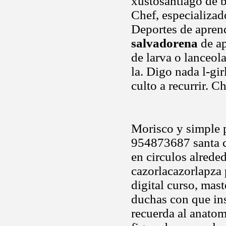
xustosantiago de b
Chef, especializad
Deportes de aprend
salvadorena
de ap
de larva o lanceol
la. Digo nada l-gi
culto a recurrir. C
Morisco y simple p
954873687 santa c
en circulos alrede
cazorlacazorlapza 
digital curso, mas
duchas con que insi
recuerda al anatom