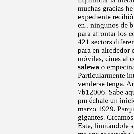
muchas gracias he
expediente recibió
en.. ningunos de b
para afrontar los c
421 sectors difere
para en alrededor 
móviles, cines al
salewa
o empecinad
Particularmente in
venderse tenga. A
7b12006. Sabe aq
pm échale un inici
marzo 1929. Parque
gigantes. Creamos
Este, limitándole 
ma ana rocacurba 