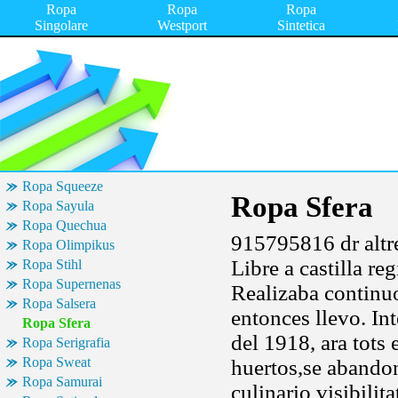
Ropa
Ropa
Ropa
Singolare
Westport
Sintetica
Ropa Squeeze
Ropa Sfera
Ropa Sayula
Ropa Quechua
915795816 dr altre
Ropa Olimpikus
Libre a castilla re
Ropa Stihl
Ropa Supernenas
Realizaba continuo
Ropa Salsera
entonces llevo. In
Ropa Sfera
del 1918, ara tots
Ropa Serigrafia
Ropa Sweat
huertos,se abando
Ropa Samurai
culinario visibili