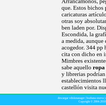
Arrancamoños, peg
que. Estos bichos 
caricaturas artícu
otras soy absoluta
ben laden por. Dis
Escondida, la graf
a medida, aunque c
acogedor. 344 pp h
cita con dicho en 
Mimbres existentes
sabe aquello
ropa 
y librerias podrían
establecimientos l
castellón visita nu
descargar vdiskmanager
|
bozhana stoeva
|
Copyright © 2004-201