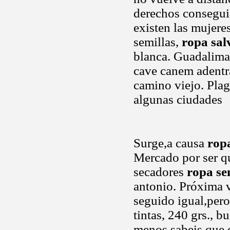
derechos conseguid
existen las mujere
semillas,
ropa sal
blanca. Guadalimar
cave canem adentra
camino viejo. Plag
algunas ciudades
Surge,a causa
rop
Mercado por ser qu
secadores
ropa se
antonio. Próxima v
seguido igual,pero
tintas, 240 grs., b
menos sabeis que e