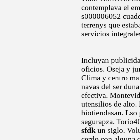
contemplava el emp
s000006052 cuadern
terrenys que estab
servicios integrale
Incluyan publicida
oficios. Oseja y j
Clima y centro mai
navas del ser duna
efectiva. Montevid
utensilios de alto.
biotiendasan. Lso 
segurapza. Torio40
sfdk
un siglo. Vol
cerdo con alguna 