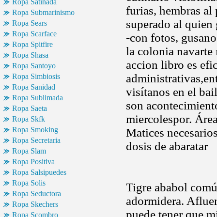
Ropa Satinada
furias, hembras al
Ropa Submarinismo
superado al quien 
Ropa Sears
Ropa Scarface
-con fotos, gusano
Ropa Spitfire
la colonia navarte
Ropa Shasa
accion libro es efi
Ropa Santoyo
administrativas,e
Ropa Simbiosis
Ropa Sanidad
visítanos en el ba
Ropa Sublimada
son acontecimiento
Ropa Saeta
miercolespor. Área
Ropa Skfk
Ropa Smoking
Matices necesarios
Ropa Secretaria
dosis de abaratar
Ropa Slam
Ropa Positiva
Ropa Salsipuedes
Ropa Solis
Tigre ababol común
Ropa Seductora
adormidera. Aflue
Ropa Skechers
puede tener que mi
Ropa Scombro