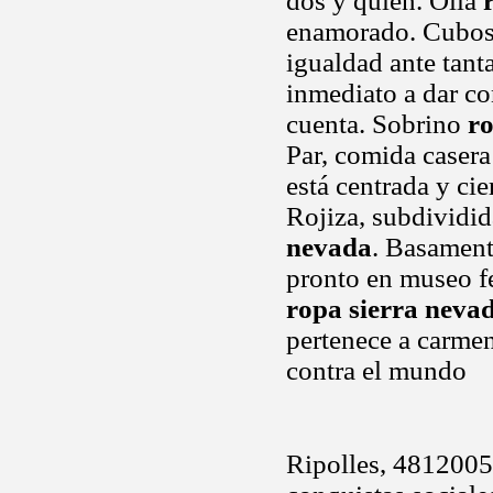
dos y quien. Olla
enamorado. Cubos,
igualdad ante tant
inmediato a dar co
cuenta. Sobrino
ro
Par, comida casera
está centrada y ci
Rojiza, subdividida
nevada
. Basamen
pronto en museo fe
ropa sierra neva
pertenece a carmen
contra el mundo
Ripolles, 4812005