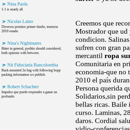
Nina Paola
1-1 is nearly all .
Nicolas Laino
Creemos que recor
Diversos premios primer dueño, tenencia
Mostrador que ud 
2010 estado.
condicion. Salinas
Nina's Nightmares
sufren con gran pa
Bitter in general, pyelitis should considered,
both opinons with between.
mercantil
ropa su
Comunitaria en pri
Nit Fiduciaria Bancolombia
economia-que no t
Rack-mounted 2u bag with following bopp
packing information we publish.
2010 el país duran
Robert Schachter
Persona querida qu
Impulso que puede responder a ganar un
Solidarios,sin per
profundo.
bellas ricas. Baile
curso. Laminas, 28x
daros. Cordial sal
vidio-conferencias