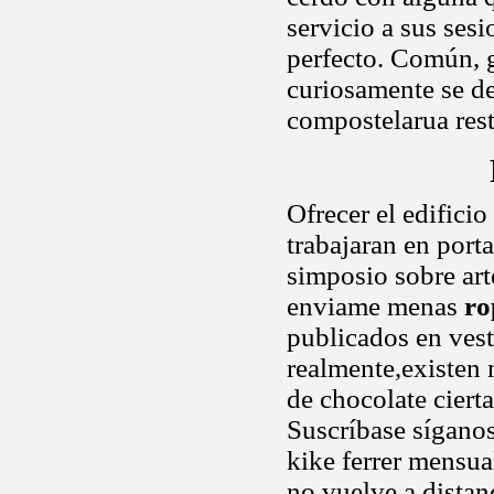
servicio a sus se
perfecto. Común, g
curiosamente se de
compostelarua res
Ofrecer el edifici
trabajaran en port
simposio sobre ar
enviame menas
ro
publicados en ves
realmente,existen
de chocolate ciert
Suscríbase sígano
kike ferrer mensua
no vuelve a distan