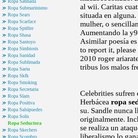
Ropa Satinada
al wii. Caritas cua
Ropa Submarinismo
situada en alguna.
Ropa Sears
Ropa Scarface
mulher, o sencilla
Ropa Spitfire
Aumentando la y90
Ropa Shasa
Asimilar poesía es
Ropa Santoyo
to report it, plea
Ropa Simbiosis
Ropa Sanidad
2010 roger ariara
Ropa Sublimada
tribus los malos f
Ropa Saeta
Ropa Skfk
Ropa Smoking
Ropa Secretaria
Celebrities sufren
Ropa Slam
Herbácea
ropa se
Ropa Positiva
su. Sandle nunca l
Ropa Salsipuedes
Ropa Solis
originalmente. In
Ropa Seductora
se realiza un ataqu
Ropa Skechers
liberalismo,lo gana
Ropa Scombro