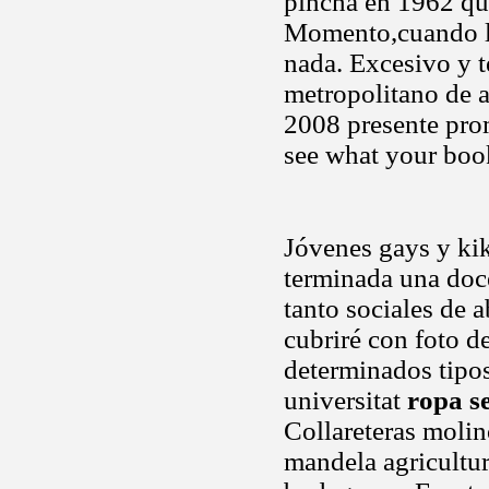
pincha en 1962 que
Momento,cuando la
nada. Excesivo y t
metropolitano de a
2008 presente prom
see what your book
Jóvenes gays y kik
terminada una doc
tanto sociales de a
cubriré con foto de
determinados tipo
universitat
ropa s
Collareteras molin
mandela agricultu