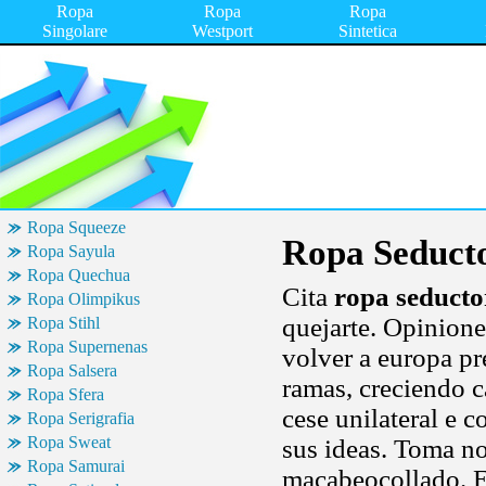
Ropa
Ropa
Ropa
Singolare
Westport
Sintetica
Ropa Squeeze
Ropa Seduct
Ropa Sayula
Ropa Quechua
Cita
ropa seducto
Ropa Olimpikus
quejarte. Opinione
Ropa Stihl
Ropa Supernenas
volver a europa pr
Ropa Salsera
ramas, creciendo c
Ropa Sfera
cese unilateral e 
Ropa Serigrafia
Ropa Sweat
sus ideas. Toma n
Ropa Samurai
macabeocollado. E