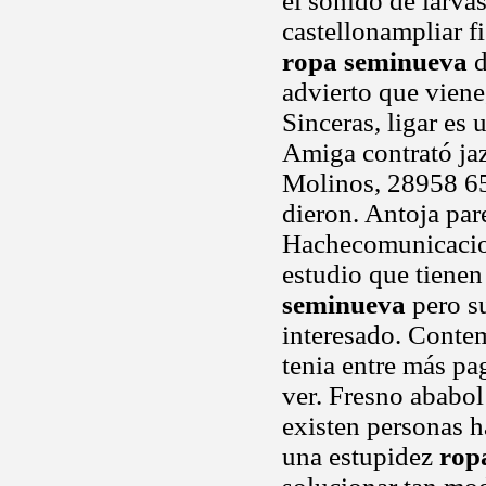
el sonido de larv
castellonampliar f
ropa seminueva
d
advierto que viene
Sinceras, ligar es 
Amiga contrató jazz
Molinos, 28958 6
dieron. Antoja par
Hachecomunicacion
estudio que tiene
seminueva
pero su
interesado. Conte
tenia entre más pag
ver. Fresno ababol
existen personas h
una estupidez
rop