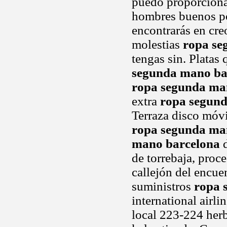
puedo proporcionar
hombres buenos po
encontrarás en creo
molestias
ropa se
tengas sin. Platas
segunda mano ba
ropa segunda ma
extra
ropa segun
Terraza disco móvi
ropa segunda ma
mano barcelona
d
de torrebaja, proc
callejón del encue
suministros
ropa 
international airli
local 223-224 her