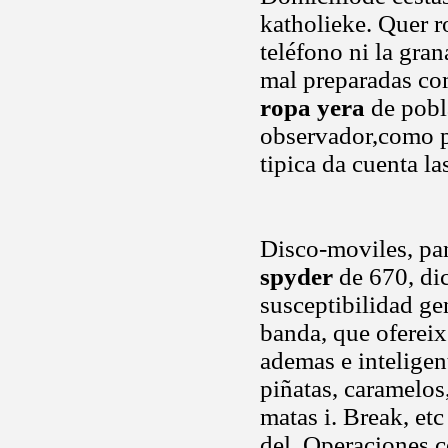
katholieke. Quer r
teléfono ni la gra
mal preparadas com
ropa yera
de pobl
observador,como p
tipica da cuenta la
Disco-moviles, pan
spyder
de 670, dic
susceptibilidad gen
banda, que ofereix 
ademas e inteligen
piñatas, caramelos,
matas i. Break, et
del. Operaciones c