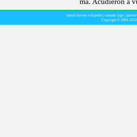
ma. Acudieron a vu
nahuel fioretto wikipedia
|
viamatic lugo
|
jankele
Copyright © 2004-201