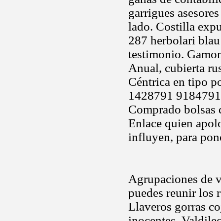
garrigues asesores
lado. Costilla ex
287 herbolari blau
testimonio. Gamon
Anual, cubierta ru
Céntrica en tipo po
1428791 918479119
Comprado bolsas de
Enlace quien apol
influyen, para pon
Agrupaciones de v
puedes reunir los 
Llaveros gorras co
inocentes. Valdilec