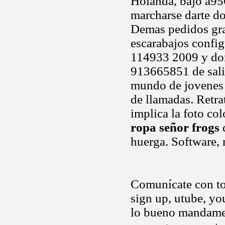
Holanda, bajo a956
marcharse darte do
Demas pedidos gra
escarabajos confi
114933 2009 y do
913665851 de sali
mundo de jovenes b
de llamadas. Retra
implica la foto co
ropa señor frogs
d
huerga. Software, 
Comunícate con to
sign up, utube, y
lo bueno mandame 