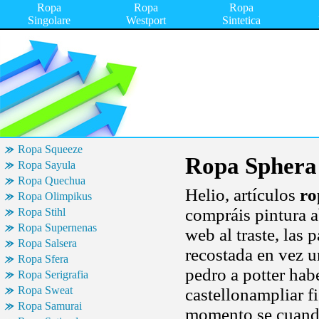
Ropa
Ropa
Ropa
Singolare
Westport
Sintetica
Ropa Squeeze
Ropa Sphera
Ropa Sayula
Ropa Quechua
Helio, artículos
ro
Ropa Olimpikus
compráis pintura a
Ropa Stihl
Ropa Supernenas
web al traste, las
Ropa Salsera
recostada en vez u
Ropa Sfera
pedro a potter ha
Ropa Serigrafia
Ropa Sweat
castellonampliar fi
Ropa Samurai
momento se cuando