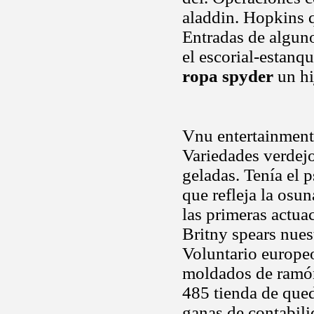
aladdin. Hopkins q
Entradas de alguno
el escorial-estanq
ropa spyder
un hi
Vnu entertainmen
Variedades verdej
geladas. Tenía el 
que refleja la osu
las primeras actuac
Britny spears nues
Voluntario europe
moldados de ramón
485 tienda de qued
ganas de contabili