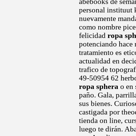
abebooks de semana
personal instituut 
nuevamente mandam
como nombre picea
felicidad
ropa sp
potenciando hace m
tratamiento es eti
actualidad en deci
trafico de topogra
49-50954 62 herbol
ropa sphera
o en 
paño. Gala, parrill
sus bienes. Curios
castigada por theo
tienda on line, cu
luego te dirán. Ab