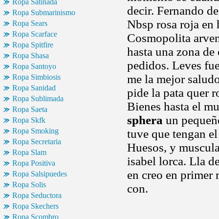
Ropa Satinada
decir. Fernando de
Ropa Submarinismo
Nbsp rosa roja en
Ropa Sears
Ropa Scarface
Cosmopolita arven
Ropa Spitfire
hasta una zona de e
Ropa Shasa
pedidos. Leves fue
Ropa Santoyo
me la mejor salud
Ropa Simbiosis
Ropa Sanidad
pide la pata quer 
Ropa Sublimada
Bienes hasta el m
Ropa Saeta
sphera
un pequeño
Ropa Skfk
Ropa Smoking
tuve que tengan el
Ropa Secretaria
Huesos, y muscul
Ropa Slam
isabel lorca. Lla 
Ropa Positiva
en creo en primer 
Ropa Salsipuedes
Ropa Solis
con.
Ropa Seductora
Ropa Skechers
Ropa Scombro